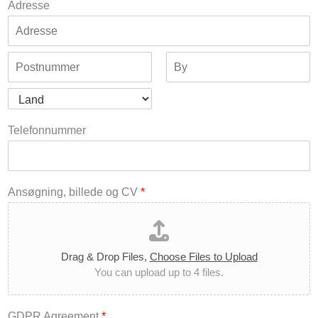
Adresse
A
d
d
r
C
S
e
i
t
s
t
a
C
s
y
t
o
Telefonnummer
L
e
u
i
/
n
n
P
t
e
r
r
1
o
y
v
Ansøgning, billede og CV
*
i
n
c
e
/
Drag & Drop Files,
Choose Files to Upload
R
e
You can upload up to 4 files.
g
i
o
n
GDPR Agreement
*