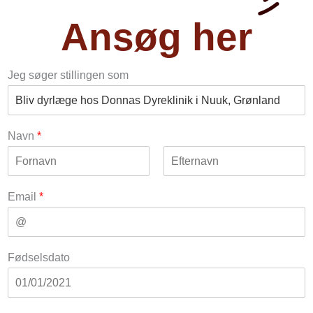
Ansøg her
Jeg søger stillingen som
Navn
*
F
L
i
a
Email
*
r
s
s
t
t
Fødselsdato