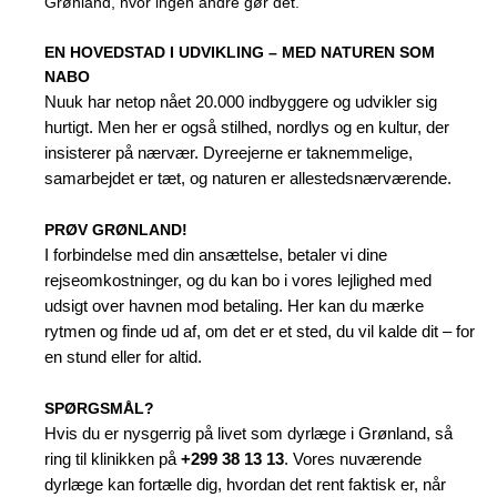
Grønland, hvor ingen andre gør det.
EN HOVEDSTAD I UDVIKLING – MED NATUREN SOM
NABO
Nuuk har netop nået 20.000 indbyggere og udvikler sig
hurtigt. Men her er også stilhed, nordlys og en kultur, der
insisterer på nærvær. Dyreejerne er taknemmelige,
samarbejdet er tæt, og naturen er allestedsnærværende.
PRØV GRØNLAND!
I forbindelse med din ansættelse, betaler vi dine
rejseomkostninger, og du kan bo i vores lejlighed med
udsigt over havnen mod betaling. Her kan du mærke
rytmen og finde ud af, om det er et sted, du vil kalde dit – for
en stund eller for altid.
SPØRGSMÅL?
Hvis du er nysgerrig på livet som dyrlæge i Grønland, så
ring til klinikken på
+299 38 13 13
. Vores nuværende
dyrlæge kan fortælle dig, hvordan det rent faktisk er, når