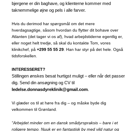
bjergene er din baghave, og klienterne kommer med
taknemmelige øjne og pels i alle farver.
Hvis du derimod har spørgsmål om det mere
hverdagsagtige, såsom hvordan du flytter dit bohave over
Atlanten (det tager vi os af), hvad arbejdstiderne egentlig er,
eller noget helt tredje, så skal du kontakte Tom, vores
klinikchef, på
+299 55 55 29
. Han har styr på det hele. Også
tidsforskellen.
INTERESSERET?
Stillingen ønskes besat hurtigst muligt – eller når det passer
dig. Send din ansøgning og CV til
ledelse.donnasdyreklinik@gmail.com
.
Vi glæder os til at høre fra dig – og måske byde dig
velkommen til Grønland.
“Arbejdet minder om en dansk smådyrspraksis – bare i et
roligere tempo. Nuuk er en fantastisk by med vild natur og