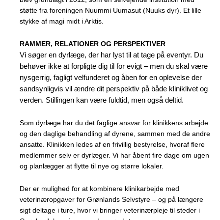
støtte fra foreningen Nuummi Uumasut (Nuuks dyr). Et lille
stykke af magi midt i Arktis.
RAMMER, RELATIONER OG PERSPEKTIVER
Vi søger en dyrlæge, der har lyst til at tage på eventyr. Du
behøver ikke at forpligte dig til for evigt – men du skal være
nysgerrig, fagligt velfunderet og åben for en oplevelse der
sandsynligvis vil ændre dit perspektiv på både kliniklivet og
verden. Stillingen kan være fuldtid, men også deltid.
Som dyrlæge har du det faglige ansvar for klinikkens arbejde
og den daglige behandling af dyrene, sammen med de andre
ansatte. Klinikken ledes af en frivillig bestyrelse, hvoraf flere
medlemmer selv er dyrlæger. Vi har åbent fire dage om ugen
og planlægger at flytte til nye og større lokaler.
Der er mulighed for at kombinere klinikarbejde med
veterinæropgaver for Grønlands Selvstyre – og på længere
sigt deltage i ture, hvor vi bringer veterinærpleje til steder i