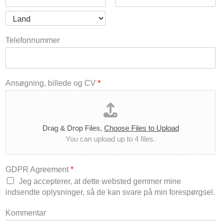
d
r
C
S
e
i
t
s
t
a
C
s
y
t
o
Telefonnummer
L
e
u
i
/
n
n
P
t
e
r
r
1
o
y
v
Ansøgning, billede og CV
*
i
n
c
e
/
Drag & Drop Files,
Choose Files to Upload
R
e
You can upload up to 4 files.
g
i
o
n
GDPR Agreement
*
Jeg accepterer, at dette websted gemmer mine
indsendte oplysninger, så de kan svare på min forespørgsel.
Kommentar