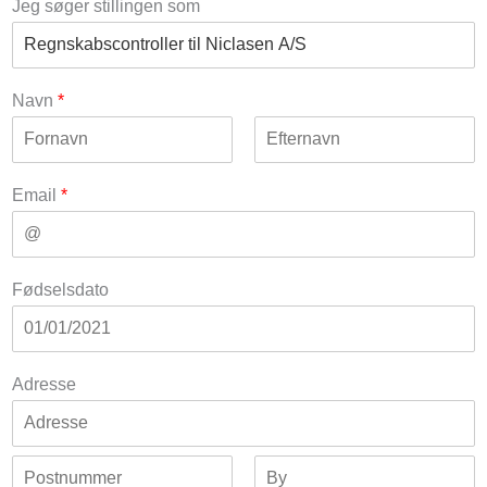
Jeg søger stillingen som
Navn
*
F
L
i
a
Email
*
r
s
s
t
t
Fødselsdato
Adresse
A
d