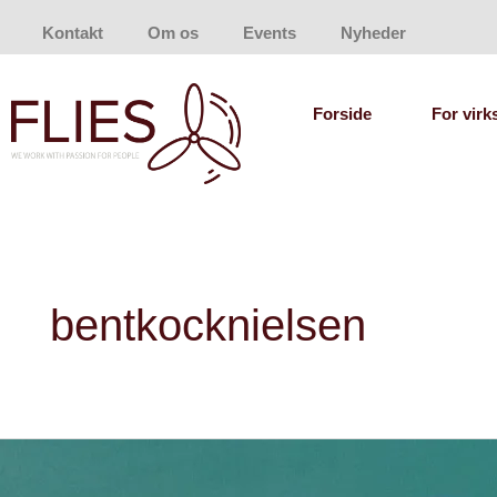
Gå
Kontakt
Om os
Events
Nyheder
til
indholdet
Forside
For vir
bentkocknielsen
Beskyttet:
Bent