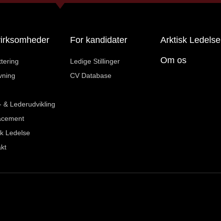
virksomheder
For kandidater
Arktisk Ledelse
Om os
tering
Ledige Stillinger
vning
CV Database
- & Lederudvikling
acement
sk Ledelse
kt