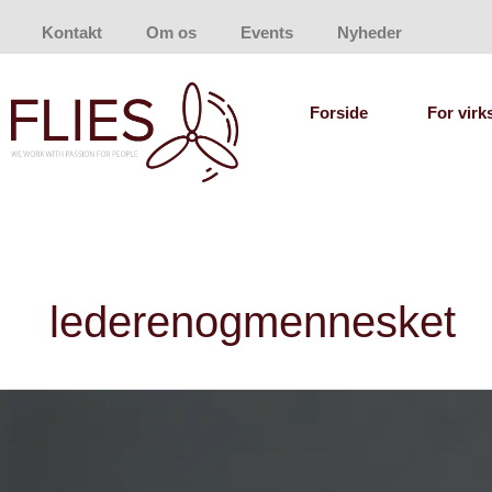
Gå
Kontakt
Om os
Events
Nyheder
til
indholdet
Forside
For vir
lederenogmennesket
Lars
Sander
Matjeka​
: