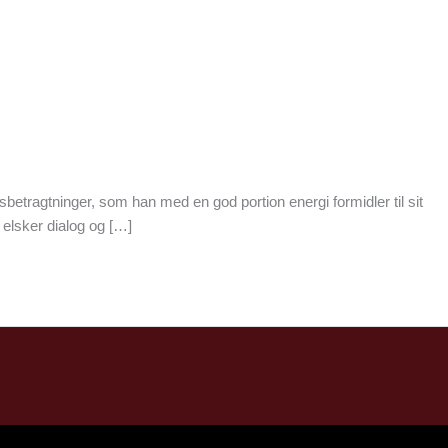
ragtninger, som han med en god portion energi formidler til sit
 elsker dialog og […]