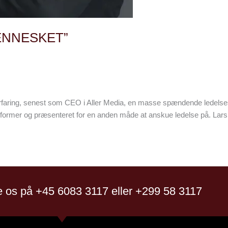
ENNESKET​”​
aring, senest som CEO i Aller Media, en masse spændende ledelsesbet
esformer og præsenteret for en anden måde at anskue ledelse på. Lars
 os på +45 6083 3117 eller +299 58 3117