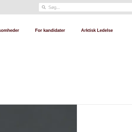
Søg
Søg
ksomheder
For kandidater
Arktisk Ledelse