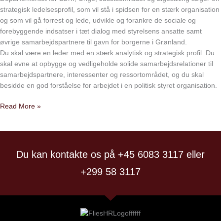
strategisk ledelsesprofil, som vil stå i spidsen for en stærk organisation
og som vil gå forrest og lede, udvikle og forankre de sociale og
forebyggende indsatser i tæt dialog med styrelsens ansatte samt
øvrige samarbejdspartnere til gavn for borgerne i Grønland.
Du skal være en leder med en stærk analytisk og strategisk profil. Du
skal evne at opbygge og vedligeholde solide samarbejdsrelationer til
samarbejdspartnere, interessenter og ressortområdet, og du skal
besidde en god forståelse for arbejdet i en politisk styret organisation.
Read More »
Du kan kontakte os på +45 6083 3117 eller
+299 58 3117