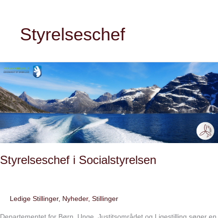
Styrelseschef
Styrelseschef
i
Socialstyrelsen
Styrelseschef i Socialstyrelsen
Ledige Stillinger
,
Nyheder
,
Stillinger
Departementet for Børn, Unge, Justitsområdet og Ligestilling søger en